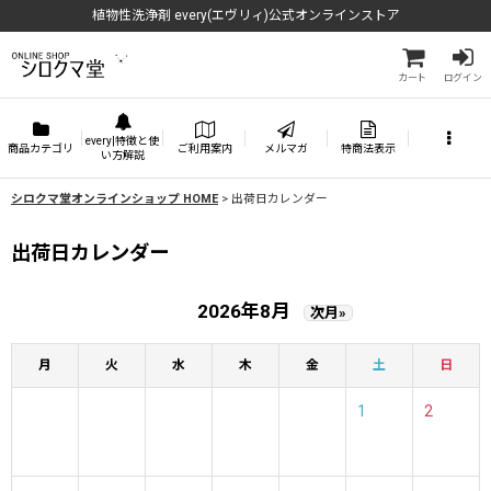
植物性洗浄剤 every(エヴリィ)公式オンラインストア
カート
ログイン
every|特徴と使
商品カテゴリ
ご利用案内
メルマガ
特商法表示
い方解説
シロクマ堂オンラインショップ HOME
>
出荷日カレンダー
出荷日カレンダー
2026年8月
次月»
月
火
水
木
金
土
日
1
2