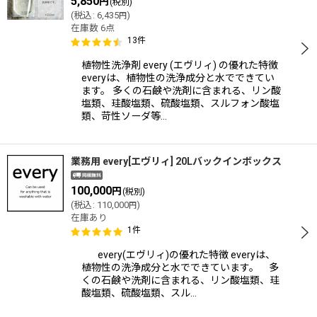
5,850
円
(税別)
(
税込
:
6,435
)
円
在庫数 6点
13
件
植物性洗浄剤 every (エヴリィ) の優れた特徴
everyは、植物性の洗浄成分と水でできてい
ます。 多くの石鹸や洗剤に含まれる、リン酸
塩類、珪酸塩類、硫酸塩類、スルフォン酸塩
類、苛性ソーダ等…
業務用 every[エヴリィ] 20Lバックインボックス
100,000
円
(税別)
(
税込
:
110,000
)
円
在庫あり
1
件
every(エヴリィ)の優れた特徴 everyは、
植物性の洗浄成分と水でできています。 多
くの石鹸や洗剤に含まれる、リン酸塩類、珪
酸塩類、硫酸塩類、スル…