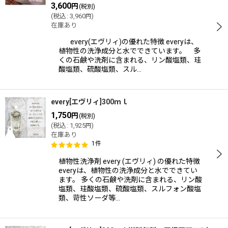
3,600
円
(税別)
(
税込
:
3,960
)
円
在庫あり
every(エヴリィ)の優れた特徴 everyは、
植物性の洗浄成分と水でできています。 多
くの石鹸や洗剤に含まれる、リン酸塩類、珪
酸塩類、硫酸塩類、スル…
every[エヴリィ]300ｍｌ
1,750
円
(税別)
(
税込
:
1,925
)
円
在庫あり
1
件
植物性洗浄剤 every (エヴリィ) の優れた特徴
everyは、植物性の洗浄成分と水でできてい
ます。 多くの石鹸や洗剤に含まれる、リン酸
塩類、珪酸塩類、硫酸塩類、スルフォン酸塩
類、苛性ソーダ等…