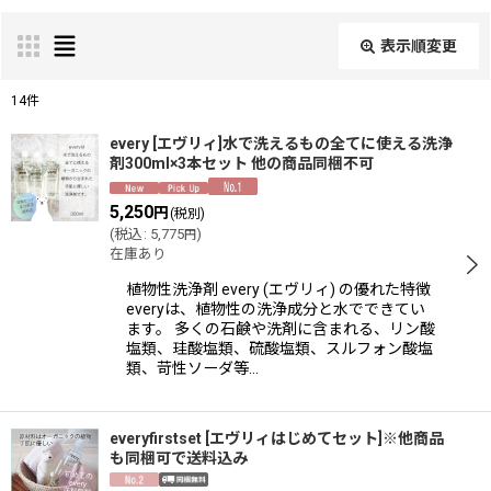
表示順変更
閉じる
14
件
表示数
:
every [エヴリィ]水で洗えるもの全てに使える洗浄
剤300ml×3本セット 他の商品同梱不可
並び順
:
5,250
円
(税別)
(
税込
:
5,775
)
円
在庫あり
絞り込む
植物性洗浄剤 every (エヴリィ) の優れた特徴
everyは、植物性の洗浄成分と水でできてい
ます。 多くの石鹸や洗剤に含まれる、リン酸
塩類、珪酸塩類、硫酸塩類、スルフォン酸塩
類、苛性ソーダ等…
everyfirstset [エヴリィはじめてセット]※他商品
も同梱可で送料込み