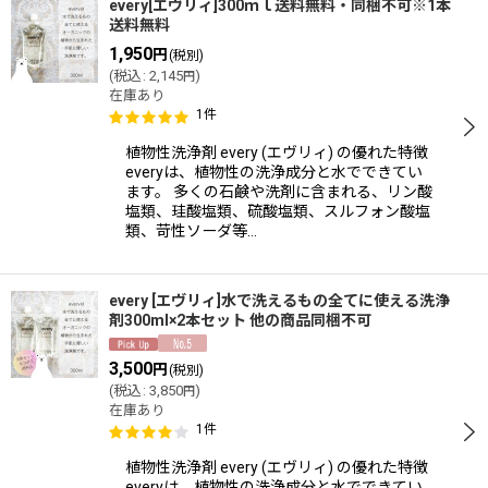
every[エヴリィ]300ｍｌ送料無料・同梱不可※1本
送料無料
1,950
円
(税別)
(
税込
:
2,145
)
円
在庫あり
1
件
植物性洗浄剤 every (エヴリィ) の優れた特徴
everyは、植物性の洗浄成分と水でできてい
ます。 多くの石鹸や洗剤に含まれる、リン酸
塩類、珪酸塩類、硫酸塩類、スルフォン酸塩
類、苛性ソーダ等…
every [エヴリィ]水で洗えるもの全てに使える洗浄
剤300ml×2本セット 他の商品同梱不可
3,500
円
(税別)
(
税込
:
3,850
)
円
在庫あり
1
件
植物性洗浄剤 every (エヴリィ) の優れた特徴
everyは、植物性の洗浄成分と水でできてい