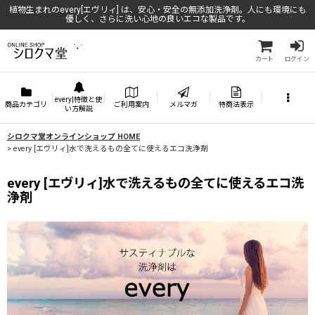
植物生まれのevery[エヴリィ] は、安心・安全の無添加洗浄剤。人にも環境にも
優しく、さらに洗い心地の良いエコな製品です。
カート
ログイン
every|特徴と使
商品カテゴリ
ご利用案内
メルマガ
特商法表示
い方解説
シロクマ堂オンラインショップ HOME
>
every [エヴリィ]水で洗えるもの全てに使えるエコ洗浄剤
every [エヴリィ]水で洗えるもの全てに使えるエコ洗
浄剤