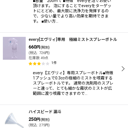
■容量 200ｍｌ ■特徴 everyを泡でお使い
頂けます。 泡にすることでeveryをターゲッ
トにとどめ、最大限に洗浄力を発揮するの
で、少ない量でより高い効果を期待できま
す。 ■使い方…
every[エヴリィ]専用 極細ミストスプレーボトル
660
円
(税別)
(
税込
:
726
)
円
在庫数 49点
1
件
every【エヴリィ】専用スプレーボトル■特徴
1プッシュで0.3ccの極細のミストを噴霧する
スプレーボトルです。 通常の洗剤用のスプレ
ーと違って、とても細かな霧状のミストが広
範囲に渡り噴霧できますので…
ハイスピード 漏斗
250
円
(税別)
(
税込
:
275
)
円