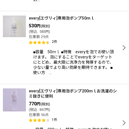
every[エヴリィ]専用泡ポンプ50ｍｌ
530
円
(税別)
(
税込
:
583
)
円
在庫数 29点
2
件
■容量 50ｍｌ ■特徴 everyを泡でお使い頂
けます。 泡にすることでeveryをターゲット
にとどめ、最大限に洗浄力を発揮するので、
少ない量でより高い効果を期待できます。 ■
使い方 …
every[エヴリィ]専用泡ポンプ200ｍｌお洗濯のシ
ミ抜きに便利
770
円
(税別)
(
税込
:
847
)
円
在庫数 56点
1
件