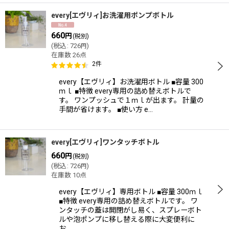
every[エヴリィ]お洗濯用ポンプボトル
660
円
(税別)
(
税込
:
726
)
円
在庫数 26点
2
件
every【エヴリィ】お洗濯用ボトル ■容量 300
ｍｌ ■特徴 every専用の詰め替えボトルで
す。 ワンプッシュで１ｍｌが出ます。 計量の
手間が省けます。 ■使い方 e…
every[エヴリィ]ワンタッチボトル
660
円
(税別)
(
税込
:
726
)
円
在庫数 10点
every【エヴリィ】専用ボトル ■容量 300ｍｌ
■特徴 every専用の詰め替えボトルです。 ワ
ンタッチの蓋は開閉がし易く、スプレーボト
ルや泡ポンプに移し替える際に大変便利に
お…