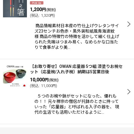
1,200
円
(税別)
並び順
:
(
税込
:
1,320
)
円
商品情報素材日本産の竹仕上げウレタンサイ
絞り込む
ズ23センチお色赤・黒外装和紙風青海波紋
様 商品の特徴竹の特徴を活かして細く仕上げ
られた先端はつまみ易く、なめらかな口当た
りで食事がより美…
【お取り寄せ】OWAN 応量器 5つ組 漆塗りお椀セ
ット（応量椀/入れ子椀）納期は5営業日後
10,000
円
(税別)
(
税込
:
11,000
)
円
５つのお椀や鉢がセットになった、優れも
の！！ 元々禅宗の僧侶が托鉢のときに持って
いった「応量器」と呼ばれる入子の器を、 現
代の生活でも活用いただけるように…