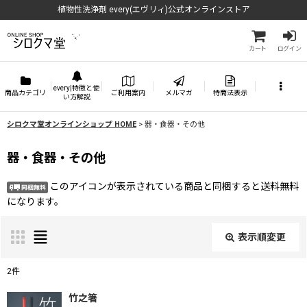
植物性洗浄剤 every(エヴリィ)公式オンラインストア
カート
ログイン
every|特徴と使
商品カテゴリ
ご利用案内
メルマガ
特商法表示
い方解説
シロクマ堂オンラインショップ HOME
>
器・食器・その他
器・食器・その他
このアイコンが表示されている商品と同梱すると送料無料
になります。
表示順変更
閉じる
2
件
表示数
:
竹之箸