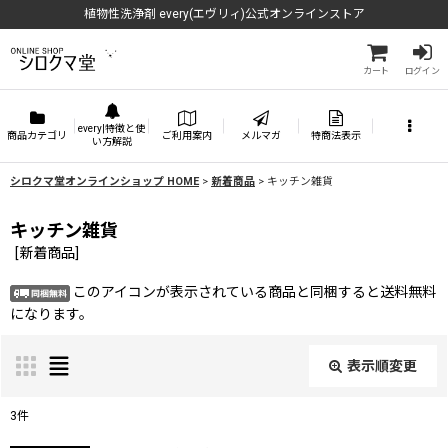
植物性洗浄剤 every(エヴリィ)公式オンラインストア
カート
ログイン
every|特徴と使
商品カテゴリ
ご利用案内
メルマガ
特商法表示
い方解説
シロクマ堂オンラインショップ HOME
>
新着商品
>
キッチン雑貨
キッチン雑貨
[
新着商品
]
このアイコンが表示されている商品と同梱すると送料無料
になります。
表示順変更
閉じる
3
件