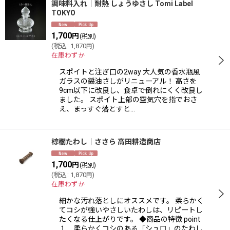
表示数
:
調味料入れ｜耐熱 しょうゆさし Tomi Label
TOKYO
並び順
:
1,700
円
(税別)
(
税込
:
1,870
)
円
在庫わずか
絞り込む
スポイトと注ぎ口の2way 大人気の香水瓶風
ガラスの醤油さしがリニューアル！ 高さを
9cm以下に改良し、食卓で倒れにくく改良し
ました。 スポイト上部の空気穴を指でおさ
え、まっすぐ落とすと…
棕櫚たわし｜ささら 高田耕造商店
1,700
円
(税別)
(
税込
:
1,870
)
円
在庫わずか
細かな汚れ落としにオススメです。 柔らかく
てコシが強いやさしいたわしは、リピートし
たくなる仕上がりです。 ◆商品の特徴 point
１ 柔らかくコシのある「シュロ」のたわし