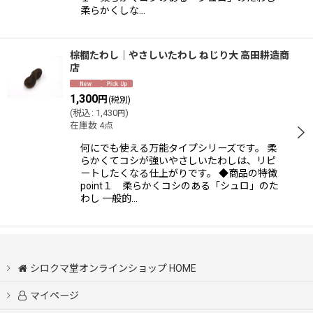
柔らかくしな…
棕櫚たわし｜やさしいたわし ねじり大 高田耕造商
店
1,300
円
(税別)
(
税込
:
1,430
)
円
在庫数 4点
何にでも使える万能タイプシリーズです。 柔
らかくてコシが強いやさしいたわしは、リピ
ートしたくなる仕上がりです。 ◆商品の特徴
point１ 柔らかくコシのある「シュロ」のた
わし 一般的…
シロクマ堂オンラインショップ HOME
マイページ